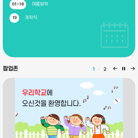
여름방학
01~18
정
개학식
19
더
보
기
팝
팝
팝
팝업존
1
2
업
업
업
존
존
존
이
정
다
전
지
음