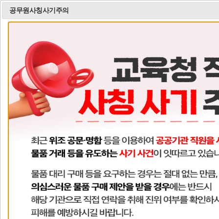
2026 학생생활규정 개정안
공무원사칭사기주의
모
바
일
메
비
비
비
뉴
주
주
주
열
얼
얼
얼
이
정
다
기
전
지
음
학교알리미
드림레터
학부모서비스