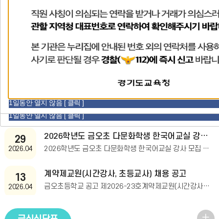
독서로
방과후포털시스템
찾아오시는길
공
학
학교소식
가정통신
학교폭력신고함
지
사
교
2026년 하반기 금오초등학교 지방공무원 결원대체직[시설관리] 채용 공고
항
25
1일동안 열지 않음 [ 클릭 ]
일
첨부자료1 :
2026학생생활규정 홈페이지 팝업창 jpg.jpg
1. 채용직종 및 인원: 지방공무원 결원대체직(시설관리) 1명2. 서류접수 및 일정가. 서류접수: 2026. 6.26.(금) 10:00~2026. 7.3.(금)
2026.06
1일동안 열지 않음 [ 클릭 ]
정
2026학년도 금오초 다문화학생 한국어교실 강사 모집 공고
29
더
2026학년도 금오초 다문화학생 한국어교실 강사 모집 공고문2026학년도 금오초등학교 다문화학생 한국어교실 강사 모집을 다음과 같이 공고합니다.2026. 4. 3
2026.04
보
계약제교원(시간강사, 초등교사) 채용 공고
기
13
금오초등학교 공고 제2026-23호계약제교원(시간강사)채용 공고2026학년도 금오초등학교 계약제교원(시간강사,초등교사)채용 계획을 다음과 같이 공고합니다.2026
2026.04
오