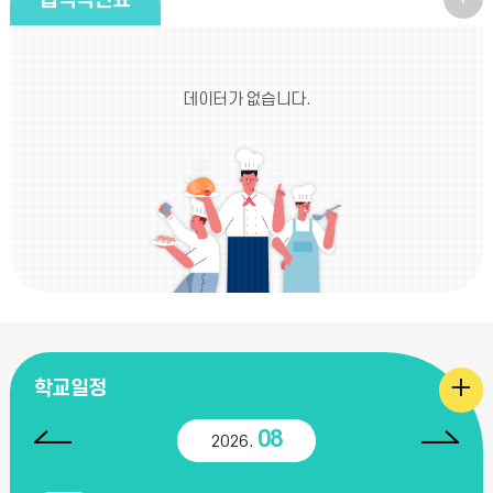
급식식단표
늘
의
데이터가 없습니다.
식
단
더
보
기
학
학교일정
교
08
2026.
이전달
다
일